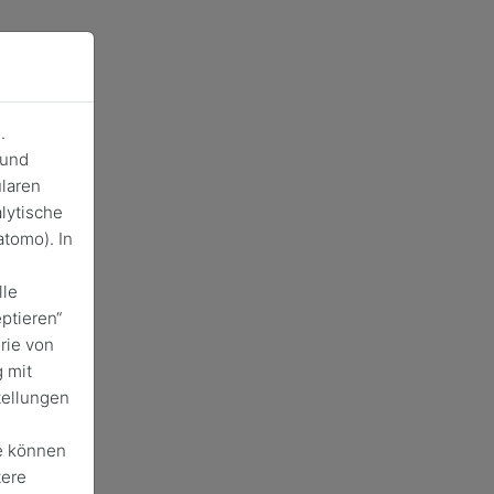
.
 und
laren
lytische
tomo). In
lle
ptieren“
rie von
 mit
tellungen
e können
tere