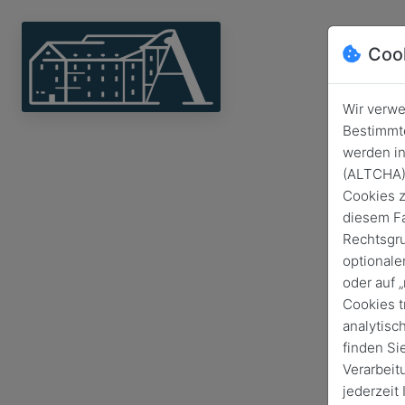
Coo
Wir verwe
Bestimmte
werden in
(ALTCHA) 
Cookies z
diesem Fa
Rechtsgru
optionale
oder auf 
Cookies t
analytisc
finden Si
Verarbeit
jederzeit